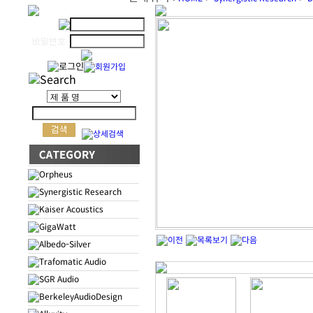
Orpheus
Synergistic Research
Kaiser Acoustics
GigaWatt
Albedo-Silver
Trafomatic Audio
SGR Audio
BerkeleyAudioDesign