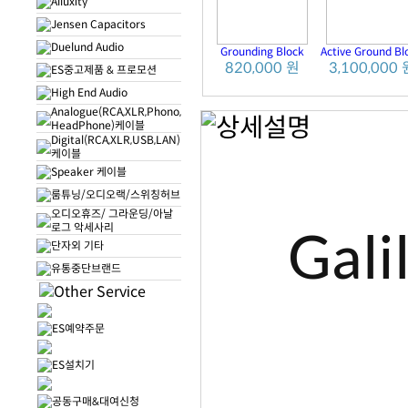
Alluxity
Jensen Capacitors
Duelund Audio
Grounding Block
Active Ground Bl
820,000 원
3,100,000 
ES중고제품 & 프로모션
High End Audio
Analogue(RCA,XLR,Phono,
HeadPhone)케이블
Digital(RCA,XLR,USB,LAN)
케이블
Speaker 케이블
룸튜닝/오디오랙/스위칭허브
오디오휴즈/ 그라운딩/아날
로그 악세사리
Gali
단자외 기타
유통중단브랜드
ES예약주문
ES설치기
공동구매&대여신청