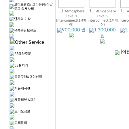
오디오휴즈/ 그라운딩/아날
로그 악세사리
Atmosphere
Atmosphere
A
Level 1
Level 2
단자외 기타
Interconnect(1M페
Interconnect(1M페
Inter
어)
어)
900,000 원
1,300,000
1
유통중단브랜드
원
[이
ES예약주문
ES설치기
공동구매&대여신청
자유게시판
제품리뷰 &후기
오디오정보
고객문의