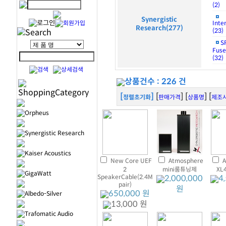
(2)
Synergistic
Inte
Research(277)
(23)
S
Fuse
(32)
상품건수 : 226 건
[
]
[
] [
] [
정렬초기화
판매가격
상품명
제조
Orpheus
Synergistic Research
Kaiser Acoustics
New Core UEF
Atmosphere
A
2
mini룸튜닝제
XL
GigaWatt
SpeakerCable(2.4M
2,000,000
4
pair)
원
650,000 원
Albedo-Silver
13,000 원
Trafomatic Audio