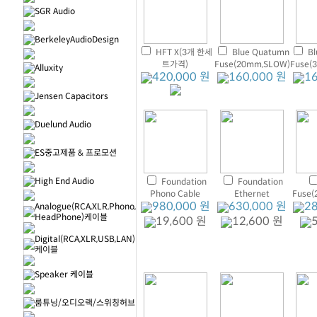
SGR Audio
BerkeleyAudioDesign
HFT X(3개 한세
Blue Quatumn
Bl
트가격)
Fuse(20mm,SLOW)
Fuse(
Alluxity
420,000 원
160,000 원
1
Jensen Capacitors
Duelund Audio
ES중고제품 & 프로모션
High End Audio
Foundation
Foundation
Phono Cable
Ethernet
Fuse(
980,000 원
630,000 원
2
Analogue(RCA,XLR,Phono,
HeadPhone)케이블
19,600 원
12,600 원
Digital(RCA,XLR,USB,LAN)
케이블
Speaker 케이블
룸튜닝/오디오랙/스위칭허브